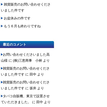
雑貨販売のお問い合わせくださ
いました件です
お盆休みの件です
もう６月も終わりですね
最近のコメント
お問い合わせくださいました高
山様
に
(株)三恵商事 小林
より
雑貨販売のお問い合わせくださ
いました件です
に
田中
より
雑貨販売のお問い合わせくださ
いました件です
に
坂井
より
タバコ自販機、東京で設置させ
ていただきました。
に
田中
より